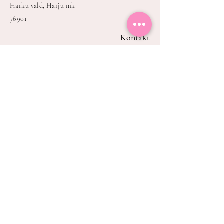
Harku vald, Harju mk
76901
Kontakt
E-mail:
info@playdate.ee
Tel:
+372 513 7235
PlayDate – privaatne mängutuba
Tallinnas ja Harjumaal.
Liitu PlayDate'i
uudiskirjaga ja saa
esimesena teada uutest
blogipostitustest,
töötubadest ja
eripakkumistest.