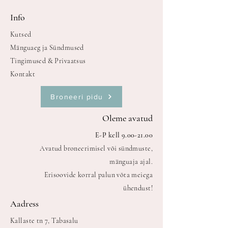
Info
Kutsed
Mänguaeg ja Sündmused
Tingimused & Privaatsus
Kontakt
Broneeri pidu
Oleme avatud
E-P kell
9.00-21.00
Avatud broneerimisel või sündmuste,
mänguaja ajal.
Erisoovide korral palun võta meiega
ühendust!
Aadress
Kallaste tn 7, Tabasalu