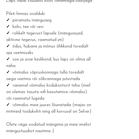
Laps viibib stuudios koos vanemaga/saatjaga.
Pileti hinnas sisaldub:
✓ 
 piiramatu mänguaeg
✓  
kohv, tee või vesi 
✓  
rohkelt tegevust lapsele (mänguasjad, 
aktiivne tegevus, raamatud jm)
✓  
õdus, hubane ja mõnus õhkkond toredalt 
aja veetmiseks
✓  
soe ja avar keskkond, kus laps on silma all 
näha
✓  
võimalus sõpruskonnaga tulla toredalt 
aega veetma või sõbrannaga jutustada
✓  
vanemal võimalus kodukontorit teha (meil 
on olemas tasuta wifi kasutamise võimalus) 
või raamatut lugeda
✓  
võimalus meie juures lõunatada (majas on 
mitmeid toidukohti ning all korrusel on Selver)
Olete väga oodatud mängima ja meie imelist 
mängustuudiot nautima :) 