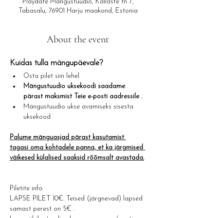
Playdate Mängustuudio, Kallaste tn 7,
Tabasalu, 76901 Harju maakond, Estonia
About the event
Kuidas tulla mängupäevale?​
Osta pilet siin lehel
Mängustuudio uksekoodi saadame 
pärast maksmist Teie e-posti aadressile .
Mängustuudio ukse avamiseks sisesta 
uksekood
Palume mänguasjad pärast kasutamist 
tagasi oma kohtadele panna, et ka järgmised 
väikesed külalised saaksid rõõmsalt avastada.
Piletite info: 
LAPSE PILET 10€. Teised (järgnevad) lapsed 
samast perest on 5€ .