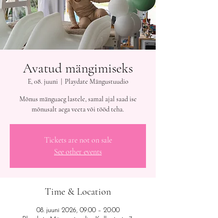
Avatud mängimiseks
E, 08. juuni
  |  
Playdate Mängustuudio
Mõnus mänguaeg lastele, samal ajal saad ise
mõnusalt aega veeta või tööd teha.
Tickets are not on sale
See other events
Time & Location
08. juuni 2026, 09:00 – 20:00