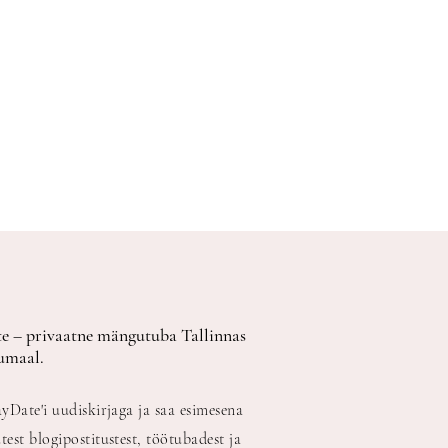
e – privaatne mängutuba Tallinnas
umaal.
ayDate'i uudiskirjaga ja saa esimesena
test blogipostitustest, töötubadest ja