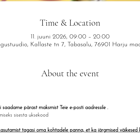
Time & Location
11. juuni 2026, 09:00 – 20:00
ustuudio, Kallaste tn 7, Tabasalu, 76901 Harju ma
About the event
saadame pärast maksmist Teie e-posti aadressile .
iseks sisesta uksekood
sutamist tagasi oma kohtadele panna, et ka järgmised väikesed kü