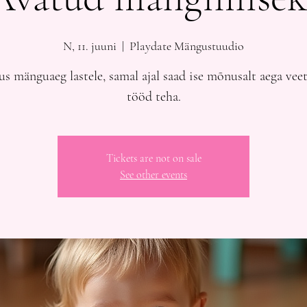
N, 11. juuni
  |  
Playdate Mängustuudio
s mänguaeg lastele, samal ajal saad ise mõnusalt aega veet
tööd teha.
Tickets are not on sale
See other events