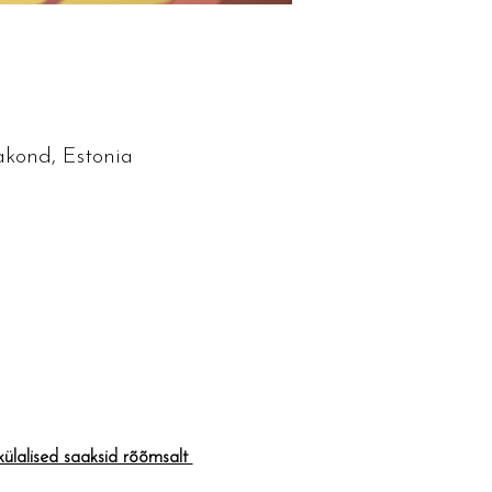
akond, Estonia
lalised saaksid rõõmsalt 