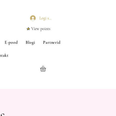
Logi sisse
View points
E-pood
Blogi
Partnerid
ntakt
s