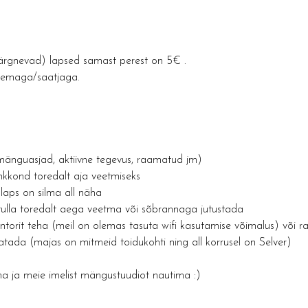
rgnevad) lapsed samast perest on 5€ .
anemaga/saatjaga.
(mänguasjad, aktiivne tegevus, raamatud jm)
kkond toredalt aja veetmiseks
laps on silma all näha
ulla toredalt aega veetma või sõbrannaga jutustada
torit teha (meil on olemas tasuta wifi kasutamise võimalus) või 
atada (majas on mitmeid toidukohti ning all korrusel on Selver)
ja meie imelist mängustuudiot nautima :) 