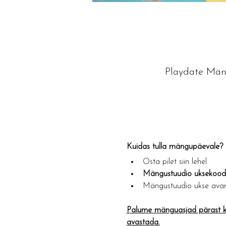
Playdate Mäng
Kuidas tulla mängupäevale?​
Osta pilet siin lehel
Mängustuudio uksekoodi 
Mängustuudio ukse avam
Palume mänguasjad pärast ka
avastada.