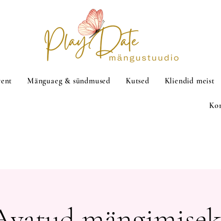
rent
Mänguaeg & sündmused
Kutsed
Kliendid meist
Ko
Avatud mängimisek