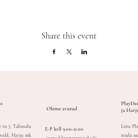
Share this event
s
PlayDat
Oleme avatud
ja Harj
e tn 7, Tabasalu
Liitu Pl
E-P kell 9.00-21.00
vald, Harju mk
teada uu
Avatud broneerimisel või