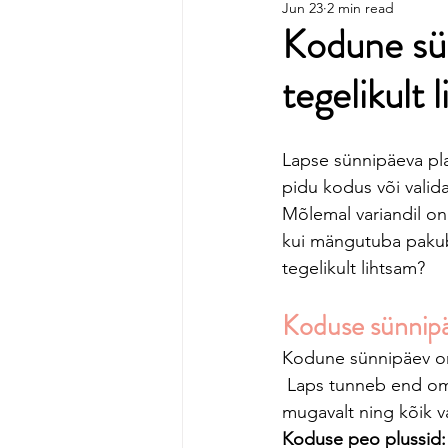
Jun 23
2 min read
1 aastase lapse sünnipäev
Kodune sü
tegelikult 
Lapse sünnipäeva pl
pidu kodus või vali
Mõlemal variandil o
kui mängutuba pakub
tegelikult lihtsam?
Koduse sünnipä
Kodune sünnipäev o
 Laps tunneb end o
mugavalt ning kõik va
Koduse peo plussid: