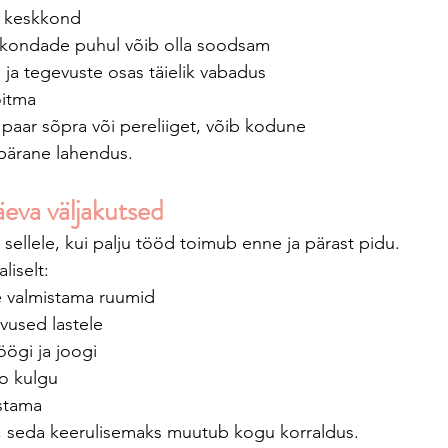
e keskkond
skondade puhul võib olla soodsam
ja tegevuste osas täielik vabadus
õitma
 paar sõpra või pereliiget, võib kodune 
epärane lahendus.
eva väljakutsed
sellele, kui palju tööd toimub enne ja pärast pidu.
iselt:
te valmistama ruumid
vused lastele
ögi ja joogi
o kulgu
istama
i, seda keerulisemaks muutub kogu korraldus.