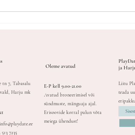
Lapse sünnipäev ilma stressita:
Kus p
nipid, kuidas laste sünnipäeva
Tallinnas? 7 as
päriselt nautida!
mängu
s
PlayDat
Oleme avatud
ja Harj
e tn 7, Tabasalu
Liitu Pl
E-P kell 9.00-21.00
vald, Harju mk
teada uu
Avatud broneerimisel või
eripakku
sündmuste, mänguaja ajal.
kt
Erisoovide korral palun võta
meiega ühendust!
info@playdate.ee
2 513 7235