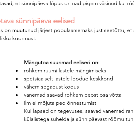
tavad, et sünnipäeva lõpus on nad pigem väsinud kui r
ava sünnipäeva eelised
 on muutunud järjest populaarsemaks just seetõttu, et 
likku koormust.
Mängutoa suurimad eelised on:
rohkem ruumi lastele mängimiseks
spetsiaalselt lastele loodud keskkond
vähem segadust kodus
vanemad saavad rohkem peost osa võtta
ilm ei mõjuta peo õnnestumist
Kui lapsed on tegevuses, saavad vanemad rahu
külalistega suhelda ja sünnipäevast rõõmu tun