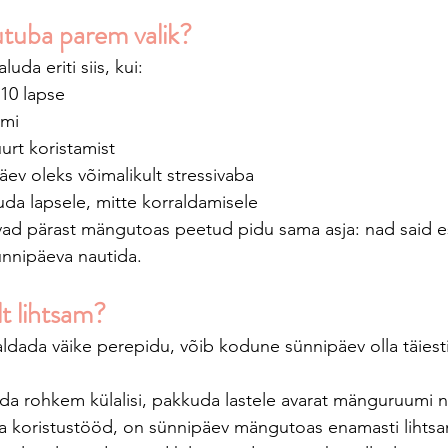
utuba parem valik?
da eriti siis, kui:
10 lapse
umi
uurt koristamist
äev oleks võimalikult stressivaba
da lapsele, mitte korraldamisele
vad pärast mängutoas peetud pidu sama asja: nad said e
ünnipäeva nautida.
lt lihtsam?
ldada väike perepidu, võib kodune sünnipäev olla täiesti
da rohkem külalisi, pakkuda lastele avarat mänguruumi ni
 ja koristustööd, on sünnipäev mängutoas enamasti lihtsa