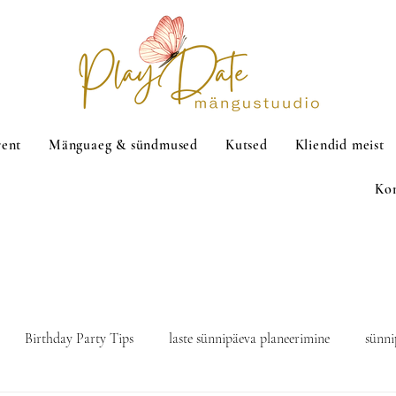
rent
Mänguaeg & sündmused
Kutsed
Kliendid meist
Ko
Birthday Party Tips
laste sünnipäeva planeerimine
sünni