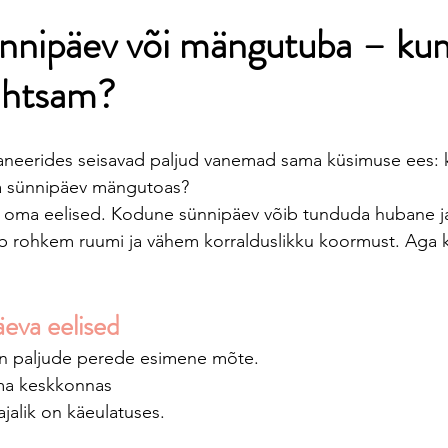
nnipäev või mängutuba – ku
lihtsam?
aneerides seisavad paljud vanemad sama küsimuse ees: k
da sünnipäev mängutoas?
n oma eelised. Kodune sünnipäev võib tunduda hubane ja
 rohkem ruumi ja vähem korralduslikku koormust. Aga
eva eelised
n paljude perede esimene mõte.
ma keskkonnas 
jalik on käeulatuses.