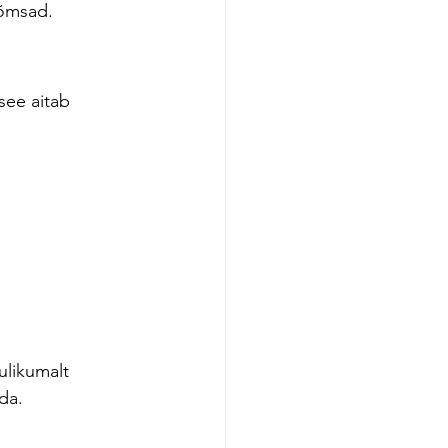
õõmsad.
see aitab 
likumalt 
da.