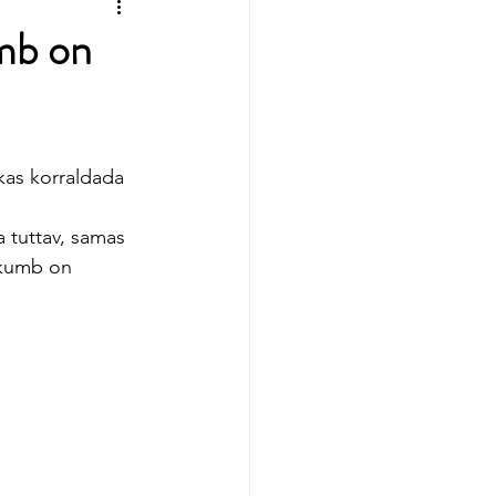
mb on
as korraldada 
 tuttav, samas 
 kumb on 