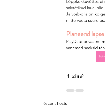
Lõppkokkuvõttes ei mä
salvrätikud laual ol
Ja võib-olla on kõig
mitte veeta suure osa
Planeerid laps
PlayDate privaatne m
vanemad saaksid täht
Tutv
Recent Posts