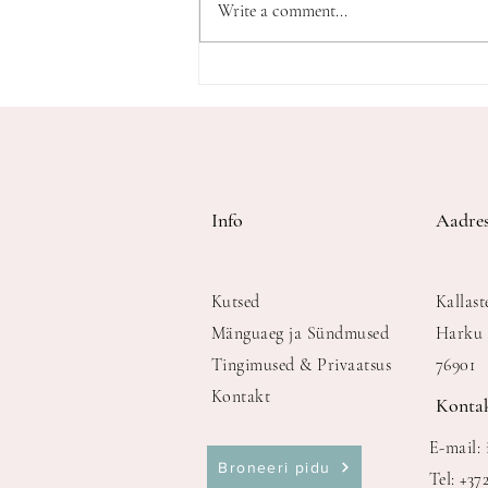
Write a comment...
Miks pidada 1-aastase lapse
sünnipäeva? Sest see pole ainult
lapse sünnipäev
Info
Aadres
Kutsed
Kallast
Mänguaeg ja Sündmused
Harku 
Tingimused & Privaatsus
76901
Kontakt
Konta
E-mail:
Broneeri pidu
Tel: +37