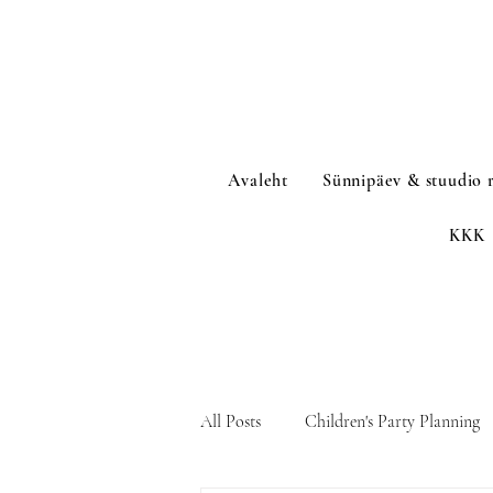
Avaleht
Sünnipäev & stuudio 
KKK
All Posts
Children's Party Planning