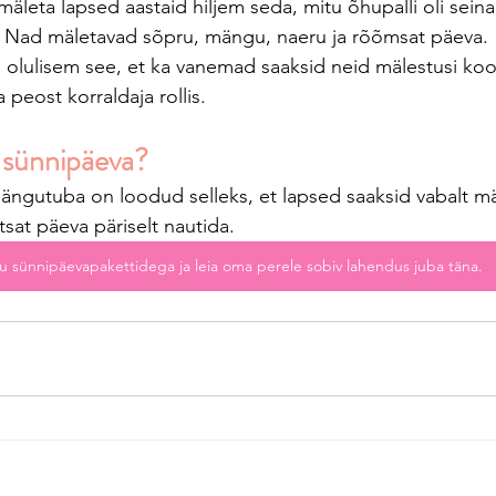
leta lapsed aastaid hiljem seda, mitu õhupalli oli seinal 
id. Nad mäletavad sõpru, mängu, naeru ja rõõmsat päeva.
e olulisem see, et ka vanemad saaksid neid mälestusi koo
 peost korraldaja rollis.
e sünnipäeva?
ängutuba on loodud selleks, et lapsed saaksid vabalt mä
sat päeva päriselt nautida.
u sünnipäevapakettidega ja leia oma perele sobiv lahendus juba täna.