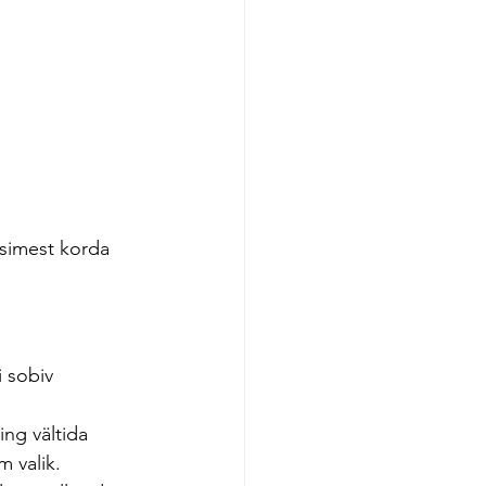
simest korda 
 sobiv 
ng vältida 
m valik.