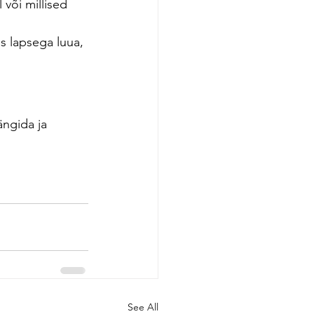
või millised 
s lapsega luua, 
ngida ja 
See All