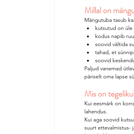
Millal on mäng
Mängutuba tasub kaalu
kutsutud on üle 
kodus napib ru
soovid vältida s
tahad, et sünnip
soovid keskendu
Paljud vanemad ütle
päriselt oma lapse s
Mis on tegeliku
Kui eesmärk on korra
lahendus.
Kui aga soovid kutsu
suurt ettevalmistus-