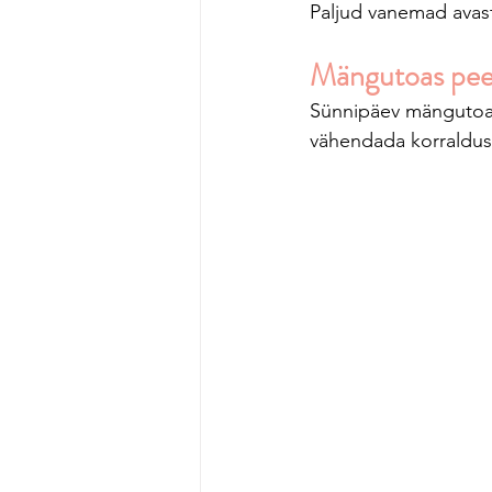
Paljud vanemad avas
Mängutoas peet
Sünnipäev mängutoas
vähendada korraldus