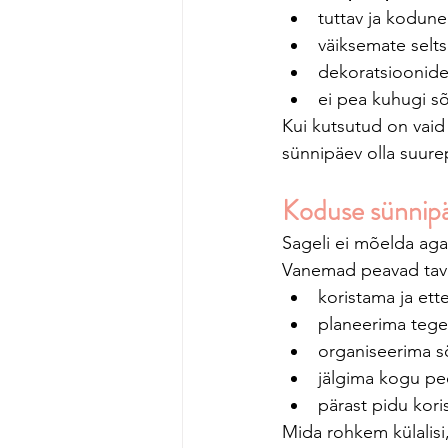
tuttav ja kodun
väiksemate selt
dekoratsioonide 
ei pea kuhugi s
Kui kutsutud on vaid
sünnipäev olla suur
Koduse sünnipä
Sageli ei mõelda aga 
Vanemad peavad taval
koristama ja et
planeerima tege
organiseerima sö
jälgima kogu pe
pärast pidu kor
Mida rohkem külalis