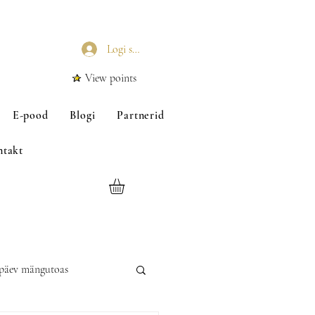
Logi sisse
View points
E-pood
Blogi
Partnerid
ntakt
päev mängutoas