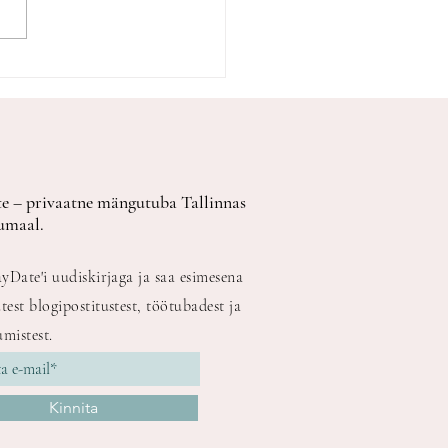
idada lapse sünnipäeva
ja, mida enne
toa valimist teada
e – privaatne mängutuba Tallinnas
umaal.
ayDate'i uudiskirjaga ja saa esimesena
test blogipostitustest, töötubadest ja
mistest.
Kinnita