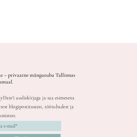
e – privaatne mängutuba Tallinnas
umaal.
ayDate'i uudiskirjaga ja saa esimesena
test blogipostitustest, töötubadest ja
mistest.