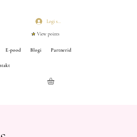
Logi sisse
View points
E-pood
Blogi
Partnerid
ntakt
s