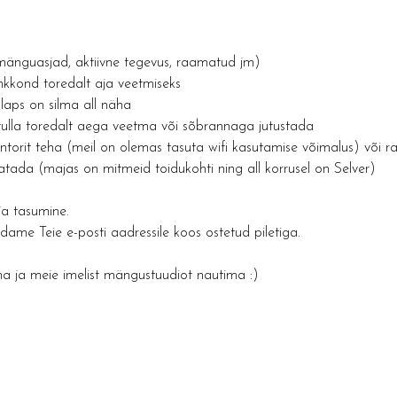
(mänguasjad, aktiivne tegevus, raamatud jm)
kkond toredalt aja veetmiseks
laps on silma all näha
ulla toredalt aega veetma või sõbrannaga jutustada
torit teha (meil on olemas tasuta wifi kasutamise võimalus) või 
atada (majas on mitmeid toidukohti ning all korrusel on Selver)
a tasumine. 
me Teie e-posti aadressile koos ostetud piletiga.
ja meie imelist mängustuudiot nautima :) 