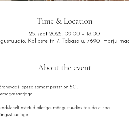
Time & Location
25. sept 2025, 09:00 – 18:00
ustuudio, Kallaste tn 7, Tabasalu, 76901 Harju ma
About the event
rgnevad) lapsed samast perest on 5€ .
anemaga/saatjaga.
dulehelt ostetud piletiga, mängustuudios tasuda ei saa.
ängustuudioga.