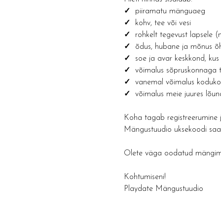
✓ 
 piiramatu mänguaeg
✓  
kohv, tee või vesi 
✓  
rohkelt tegevust lapsele 
✓  
õdus, hubane ja mõnus õh
✓  
soe ja avar keskkond, kus 
✓  
võimalus sõpruskonnaga t
✓  
vanemal võimalus kodukon
✓  
võimalus meie juures lõun
Koha tagab registreerumine j
Mängustuudio uksekoodi saada
Olete väga oodatud mängima 
Kohtumiseni!
Playdate Mängustuudio