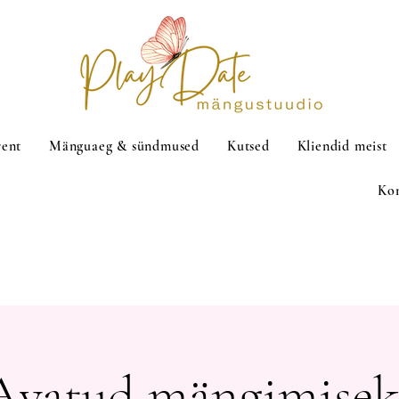
rent
Mänguaeg & sündmused
Kutsed
Kliendid meist
Ko
Avatud mängimisek