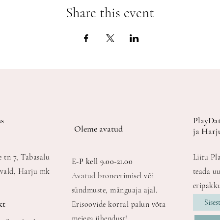
Share this event
s
PlayDat
Oleme avatud
ja Harj
e tn 7, Tabasalu
Liitu Pl
E-P kell 9.00-21.00
vald, Harju mk
teada uu
Avatud broneerimisel või
eripakku
sündmuste, mänguaja ajal.
kt
Erisoovide korral palun võta
meiega ühendust!