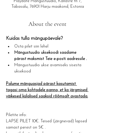
Playdate Mängustuudio, Kallaste tn 7,
Tabasalu, 76901 Harju maakond, Estonia
About the event
Kuidas tulla mängupäevale?​
Osta pilet siin lehel
Mängustuudio uksekoodi saadame 
pärast maksmist Teie e-posti aadressile .
Mängustuudio ukse avamiseks sisesta 
uksekood
Palume mänguasjad pärast kasutamist 
tagasi oma kohtadele panna, et ka järgmised 
väikesed külalised saaksid rõõmsalt avastada.
Piletite info: 
LAPSE PILET 10€. Teised (järgnevad) lapsed 
samast perest on 5€ .