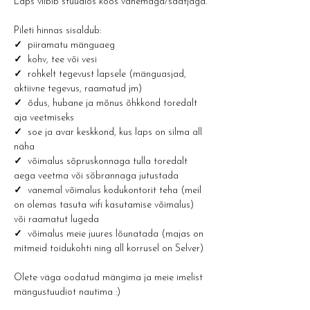
Laps viibib stuudios koos vanemaga/saatjaga.
Pileti hinnas sisaldub:
✓ 
 piiramatu mänguaeg
✓  
kohv, tee või vesi 
✓  
rohkelt tegevust lapsele (mänguasjad, 
aktiivne tegevus, raamatud jm)
✓  
õdus, hubane ja mõnus õhkkond toredalt 
aja veetmiseks
✓  
soe ja avar keskkond, kus laps on silma all 
näha
✓  
võimalus sõpruskonnaga tulla toredalt 
aega veetma või sõbrannaga jutustada
✓  
vanemal võimalus kodukontorit teha (meil 
on olemas tasuta wifi kasutamise võimalus) 
või raamatut lugeda
✓  
võimalus meie juures lõunatada (majas on 
mitmeid toidukohti ning all korrusel on Selver)
Olete väga oodatud mängima ja meie imelist 
mängustuudiot nautima :) 