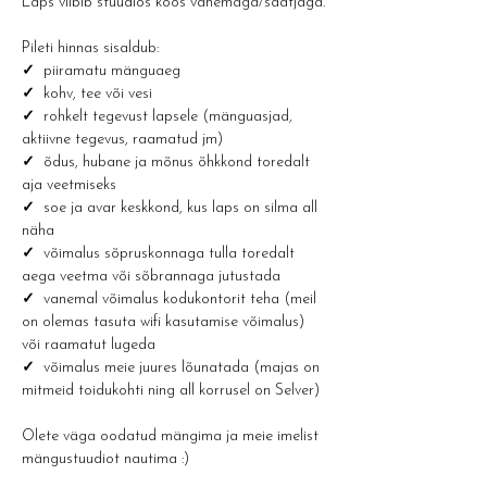
Laps viibib stuudios koos vanemaga/saatjaga.
Pileti hinnas sisaldub:
✓ 
 piiramatu mänguaeg
✓  
kohv, tee või vesi 
✓  
rohkelt tegevust lapsele (mänguasjad, 
aktiivne tegevus, raamatud jm)
✓  
õdus, hubane ja mõnus õhkkond toredalt 
aja veetmiseks
✓  
soe ja avar keskkond, kus laps on silma all 
näha
✓  
võimalus sõpruskonnaga tulla toredalt 
aega veetma või sõbrannaga jutustada
✓  
vanemal võimalus kodukontorit teha (meil 
on olemas tasuta wifi kasutamise võimalus) 
või raamatut lugeda
✓  
võimalus meie juures lõunatada (majas on 
mitmeid toidukohti ning all korrusel on Selver)
Olete väga oodatud mängima ja meie imelist 
mängustuudiot nautima :) 