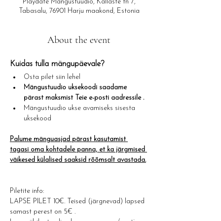
Playdate Mängustuudio, Kallaste tn 7,
Tabasalu, 76901 Harju maakond, Estonia
About the event
Kuidas tulla mängupäevale?​
Osta pilet siin lehel
Mängustuudio uksekoodi saadame 
pärast maksmist Teie e-posti aadressile .
Mängustuudio ukse avamiseks sisesta 
uksekood
Palume mänguasjad pärast kasutamist 
tagasi oma kohtadele panna, et ka järgmised 
väikesed külalised saaksid rõõmsalt avastada.
Piletite info: 
LAPSE PILET 10€. Teised (järgnevad) lapsed 
samast perest on 5€ .