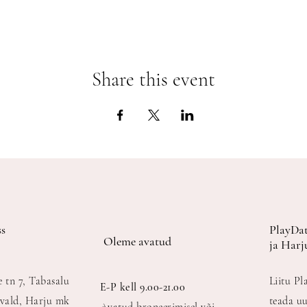
Share this event
s
PlayDat
Oleme avatud
ja Harj
e tn 7, Tabasalu
Liitu Pl
E-P kell 9.00-21.00
vald, Harju mk
teada uu
Avatud broneerimisel või