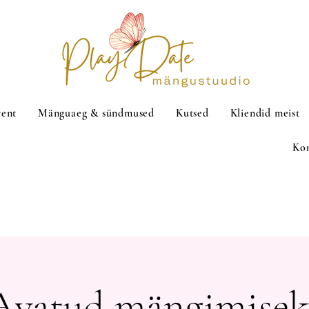
rent
Mänguaeg & sündmused
Kutsed
Kliendid meist
Ko
Avatud mängimisek