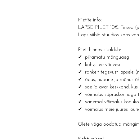
Piletite info: 
LAPSE PILET 10€. Teised (jä
Laps viibib stuudios koos v
Pileti hinnas sisaldub:
✓ 
 piiramatu mänguaeg
✓  
kohv, tee või vesi 
✓  
rohkelt tegevust lapsele 
✓  
õdus, hubane ja mõnus õh
✓  
soe ja avar keskkond, kus 
✓  
võimalus sõpruskonnaga t
✓  
vanemal võimalus kodukon
✓  
võimalus meie juures lõun
Olete väga oodatud mängima 