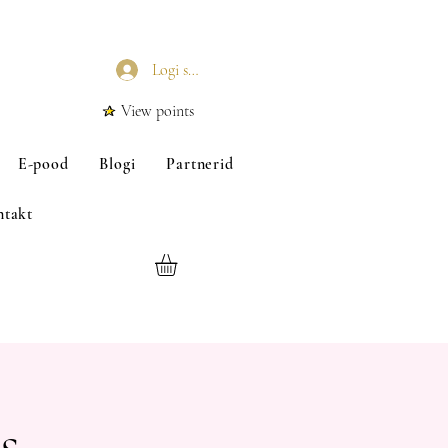
Logi sisse
View points
E-pood
Blogi
Partnerid
ntakt
s