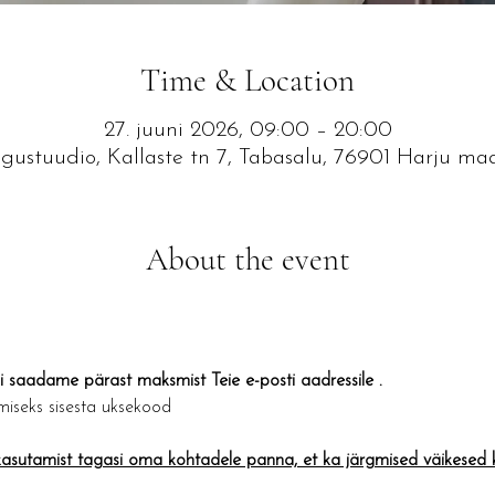
Time & Location
27. juuni 2026, 09:00 – 20:00
ustuudio, Kallaste tn 7, Tabasalu, 76901 Harju ma
About the event
saadame pärast maksmist Teie e-posti aadressile .
iseks sisesta uksekood
sutamist tagasi oma kohtadele panna, et ka järgmised väikesed kü