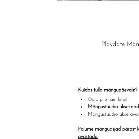
Playdate Mäng
Kuidas tulla mängupäevale?​
Osta pilet siin lehel
Mängustuudio uksekoodi 
Mängustuudio ukse avam
Palume mänguasjad pärast ka
avastada.