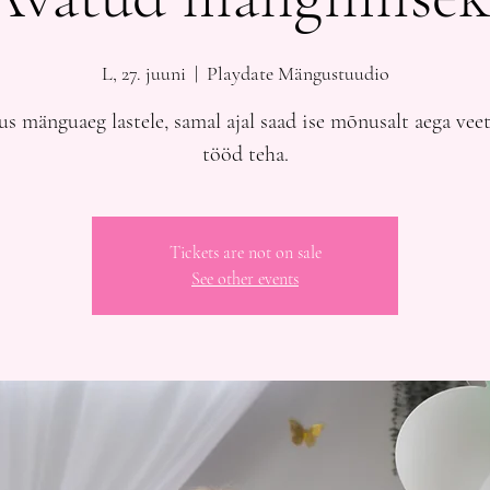
L, 27. juuni
  |  
Playdate Mängustuudio
s mänguaeg lastele, samal ajal saad ise mõnusalt aega veet
tööd teha.
Tickets are not on sale
See other events