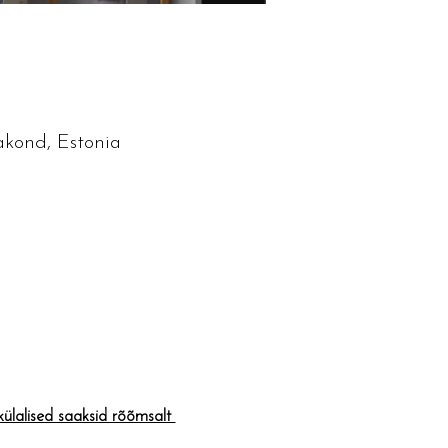
akond, Estonia
lalised saaksid rõõmsalt 