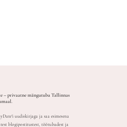
e – privaatne mängutuba Tallinnas
umaal.
ayDate'i uudiskirjaga ja saa esimesena
test blogipostitustest, töötubadest ja