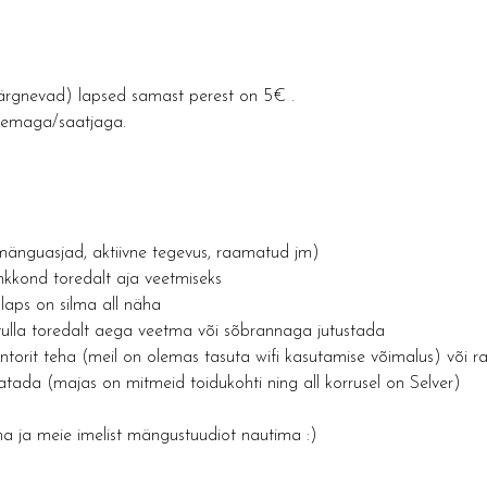
rgnevad) lapsed samast perest on 5€ .
anemaga/saatjaga.
(mänguasjad, aktiivne tegevus, raamatud jm)
kkond toredalt aja veetmiseks
laps on silma all näha
ulla toredalt aega veetma või sõbrannaga jutustada
torit teha (meil on olemas tasuta wifi kasutamise võimalus) või 
atada (majas on mitmeid toidukohti ning all korrusel on Selver)
ja meie imelist mängustuudiot nautima :) 