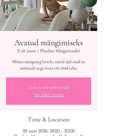
Avatud mängimiseks
P, 28. juuni
  |  
Playdate Mängustuudio
Mõnus mänguaeg lastele, samal ajal saad ise
mõnusalt aega veeta või tööd teha.
Tickets are not on sale
See other events
Time & Location
28. juuni 2026, 09:00 – 20:00