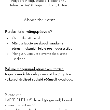
Playdate Mängustuudio, Kallaste tn 7,
Tabasalu, 76901 Harju maakond, Estonia
About the event
Kuidas tulla mängupäevale?​
Osta pilet siin lehel
Mängustuudio uksekoodi saadame 
pärast maksmist Teie e-posti aadressile .
Mängustuudio ukse avamiseks sisesta 
uksekood
Palume mänguasjad pärast kasutamist 
tagasi oma kohtadele panna, et ka järgmised 
väikesed külalised saaksid rõõmsalt avastada.
Piletite info: 
LAPSE PILET 10€. Teised (järgnevad) lapsed 
samast perest on 5€ .