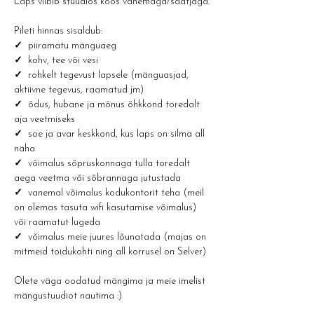
Laps viibib stuudios koos vanemaga/saatjaga.
Pileti hinnas sisaldub:
✓ 
 piiramatu mänguaeg
✓  
kohv, tee või vesi 
✓  
rohkelt tegevust lapsele (mänguasjad, 
aktiivne tegevus, raamatud jm)
✓  
õdus, hubane ja mõnus õhkkond toredalt 
aja veetmiseks
✓  
soe ja avar keskkond, kus laps on silma all 
näha
✓  
võimalus sõpruskonnaga tulla toredalt 
aega veetma või sõbrannaga jutustada
✓  
vanemal võimalus kodukontorit teha (meil 
on olemas tasuta wifi kasutamise võimalus) 
või raamatut lugeda
✓  
võimalus meie juures lõunatada (majas on 
mitmeid toidukohti ning all korrusel on Selver)
Olete väga oodatud mängima ja meie imelist 
mängustuudiot nautima :) 