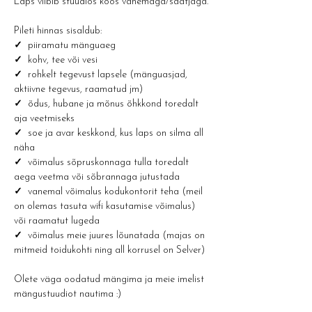
Laps viibib stuudios koos vanemaga/saatjaga.
Pileti hinnas sisaldub:
✓ 
 piiramatu mänguaeg
✓  
kohv, tee või vesi 
✓  
rohkelt tegevust lapsele (mänguasjad, 
aktiivne tegevus, raamatud jm)
✓  
õdus, hubane ja mõnus õhkkond toredalt 
aja veetmiseks
✓  
soe ja avar keskkond, kus laps on silma all 
näha
✓  
võimalus sõpruskonnaga tulla toredalt 
aega veetma või sõbrannaga jutustada
✓  
vanemal võimalus kodukontorit teha (meil 
on olemas tasuta wifi kasutamise võimalus) 
või raamatut lugeda
✓  
võimalus meie juures lõunatada (majas on 
mitmeid toidukohti ning all korrusel on Selver)
Olete väga oodatud mängima ja meie imelist 
mängustuudiot nautima :) 