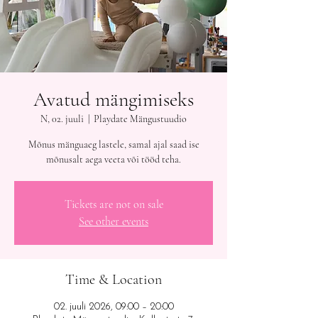
Avatud mängimiseks
N, 02. juuli
  |  
Playdate Mängustuudio
Mõnus mänguaeg lastele, samal ajal saad ise
mõnusalt aega veeta või tööd teha.
Tickets are not on sale
See other events
Time & Location
02. juuli 2026, 09:00 – 20:00