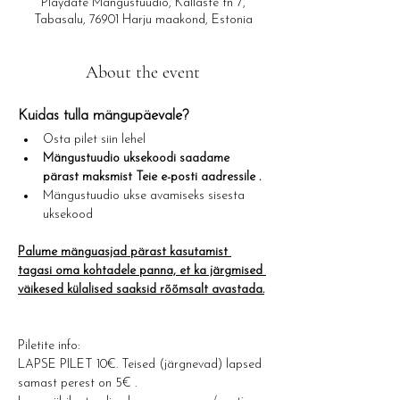
Playdate Mängustuudio, Kallaste tn 7,
Tabasalu, 76901 Harju maakond, Estonia
About the event
Kuidas tulla mängupäevale?​
Osta pilet siin lehel
Mängustuudio uksekoodi saadame 
pärast maksmist Teie e-posti aadressile .
Mängustuudio ukse avamiseks sisesta 
uksekood
Palume mänguasjad pärast kasutamist 
tagasi oma kohtadele panna, et ka järgmised 
väikesed külalised saaksid rõõmsalt avastada.
Piletite info: 
LAPSE PILET 10€. Teised (järgnevad) lapsed 
samast perest on 5€ .