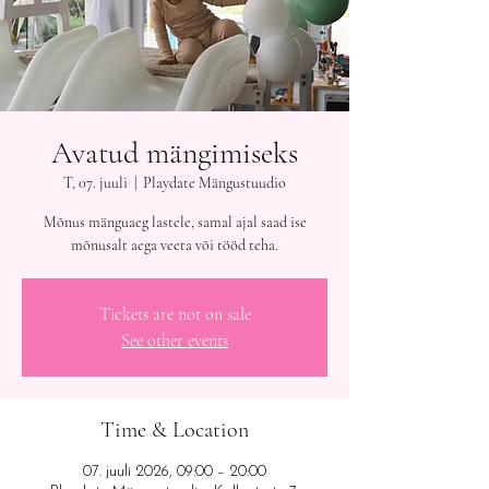
Avatud mängimiseks
T, 07. juuli
  |  
Playdate Mängustuudio
Mõnus mänguaeg lastele, samal ajal saad ise
mõnusalt aega veeta või tööd teha.
Tickets are not on sale
See other events
Time & Location
07. juuli 2026, 09:00 – 20:00