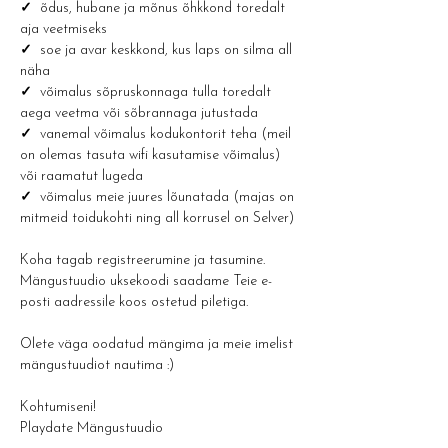
✓  
õdus, hubane ja mõnus õhkkond toredalt 
aja veetmiseks
✓  
soe ja avar keskkond, kus laps on silma all 
näha
✓  
võimalus sõpruskonnaga tulla toredalt 
aega veetma või sõbrannaga jutustada
✓  
vanemal võimalus kodukontorit teha (meil 
on olemas tasuta wifi kasutamise võimalus) 
või raamatut lugeda
✓  
võimalus meie juures lõunatada (majas on 
mitmeid toidukohti ning all korrusel on Selver)
Koha tagab registreerumine ja tasumine. 
Mängustuudio uksekoodi saadame Teie e-
posti aadressile koos ostetud piletiga.
Olete väga oodatud mängima ja meie imelist 
mängustuudiot nautima :) 
Kohtumiseni!
Playdate Mängustuudio