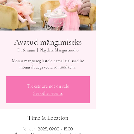
Avatud mängimiseks
E, 16. juuni
  |  
Playdate Mängustuudio
Mõnus mänguaeg lastele, samal ajal saad ise
mõnusalt aega veeta või tööd teha.
Tickets are not on sale
See other events
Time & Location
16. juuni 2025, 09:00 – 15:00