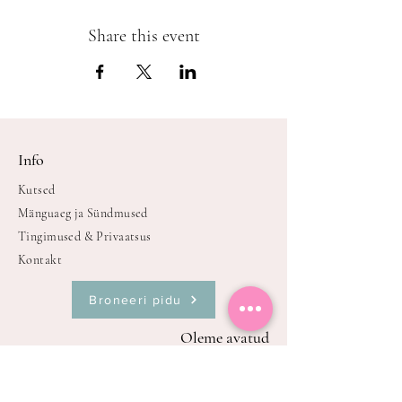
Share this event
Info
Kutsed
Mänguaeg ja Sündmused
Tingimused & Privaatsus
Kontakt
Broneeri pidu
Oleme avatud
E-P kell
9.00-21.00
Avatud broneerimisel või sündmuste,