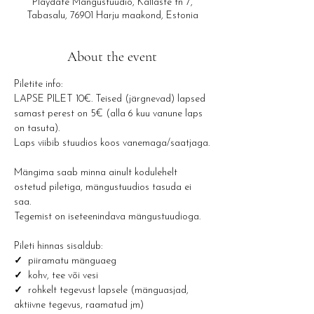
Playdate Mängustuudio, Kallaste tn 7,
Tabasalu, 76901 Harju maakond, Estonia
About the event
Piletite info: 
LAPSE PILET 10€. Teised (järgnevad) lapsed 
samast perest on 5€ (alla 6 kuu vanune laps 
on tasuta).
Laps viibib stuudios koos vanemaga/saatjaga.
Mängima saab minna ainult kodulehelt 
ostetud piletiga, mängustuudios tasuda ei 
saa.
Tegemist on iseteenindava mängustuudioga.
Pileti hinnas sisaldub:
✓ 
 piiramatu mänguaeg
✓  
kohv, tee või vesi 
✓  
rohkelt tegevust lapsele (mänguasjad, 
aktiivne tegevus, raamatud jm)