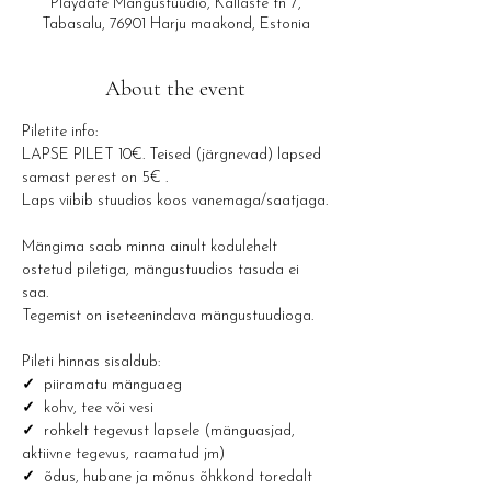
Playdate Mängustuudio, Kallaste tn 7,
Tabasalu, 76901 Harju maakond, Estonia
About the event
Piletite info: 
LAPSE PILET 10€. Teised (järgnevad) lapsed 
samast perest on 5€ .
Laps viibib stuudios koos vanemaga/saatjaga.
Mängima saab minna ainult kodulehelt 
ostetud piletiga, mängustuudios tasuda ei 
saa.
Tegemist on iseteenindava mängustuudioga.
Pileti hinnas sisaldub:
✓ 
 piiramatu mänguaeg
✓  
kohv, tee või vesi 
✓  
rohkelt tegevust lapsele (mänguasjad, 
aktiivne tegevus, raamatud jm)
✓  
õdus, hubane ja mõnus õhkkond toredalt 