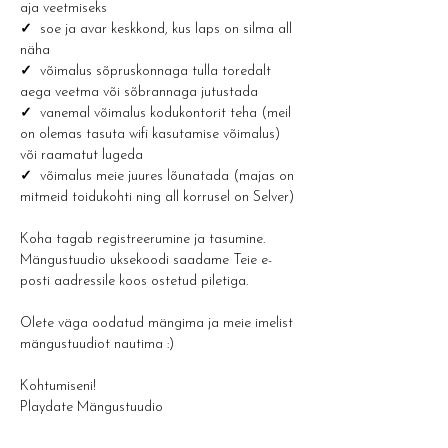
aja veetmiseks
✓  
soe ja avar keskkond, kus laps on silma all 
näha
✓  
võimalus sõpruskonnaga tulla toredalt 
aega veetma või sõbrannaga jutustada
✓  
vanemal võimalus kodukontorit teha (meil 
on olemas tasuta wifi kasutamise võimalus) 
või raamatut lugeda
✓  
võimalus meie juures lõunatada (majas on 
mitmeid toidukohti ning all korrusel on Selver)
Koha tagab registreerumine ja tasumine. 
Mängustuudio uksekoodi saadame Teie e-
posti aadressile koos ostetud piletiga.
Olete väga oodatud mängima ja meie imelist 
mängustuudiot nautima :) 
Kohtumiseni!
Playdate Mängustuudio