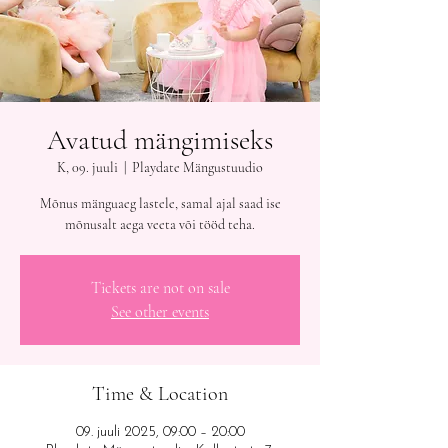
Avatud mängimiseks
K, 09. juuli
  |  
Playdate Mängustuudio
Mõnus mänguaeg lastele, samal ajal saad ise
mõnusalt aega veeta või tööd teha.
Tickets are not on sale
See other events
Time & Location
09. juuli 2025, 09:00 – 20:00