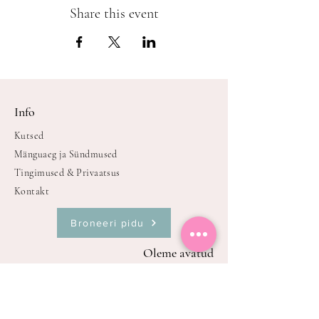
Share this event
Info
Kutsed
Mänguaeg ja Sündmused
Tingimused & Privaatsus
Kontakt
Broneeri pidu
Oleme avatud
E-P kell
9.00-21.00
Avatud broneerimisel või sündmuste,
mänguaja ajal.