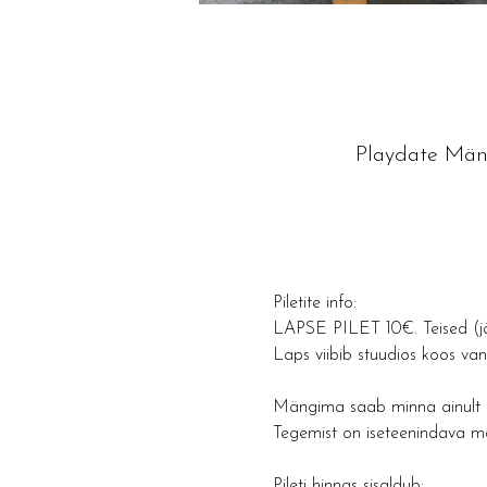
Playdate Mäng
Piletite info: 
LAPSE PILET 10€. Teised (jä
Laps viibib stuudios koos v
Mängima saab minna ainult ko
Tegemist on iseteenindava m
Pileti hinnas sisaldub: