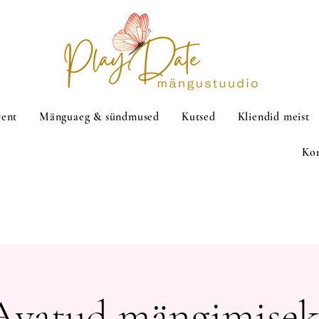
rent
Mänguaeg & sündmused
Kutsed
Kliendid meist
Ko
Avatud mängimisek