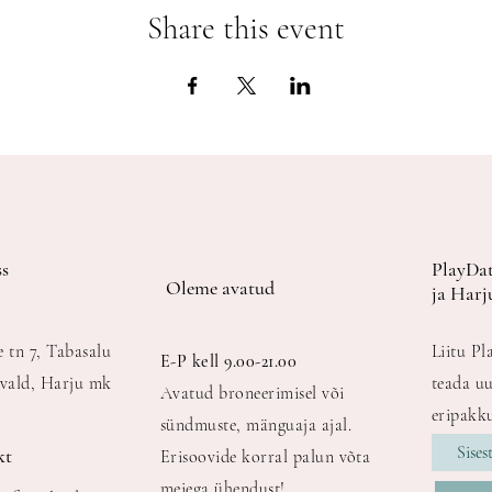
Share this event
s
PlayDat
Oleme avatud
ja Harj
e tn 7, Tabasalu
Liitu Pl
E-P kell 9.00-21.00
vald, Harju mk
teada uu
Avatud broneerimisel või
eripakku
sündmuste, mänguaja ajal.
kt
Erisoovide korral palun võta
meiega ühendust!