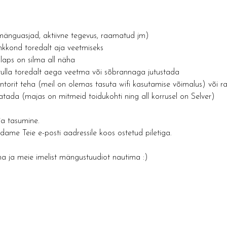
(mänguasjad, aktiivne tegevus, raamatud jm)
kkond toredalt aja veetmiseks
laps on silma all näha
ulla toredalt aega veetma või sõbrannaga jutustada
torit teha (meil on olemas tasuta wifi kasutamise võimalus) või 
atada (majas on mitmeid toidukohti ning all korrusel on Selver)
a tasumine. 
me Teie e-posti aadressile koos ostetud piletiga.
ja meie imelist mängustuudiot nautima :) 