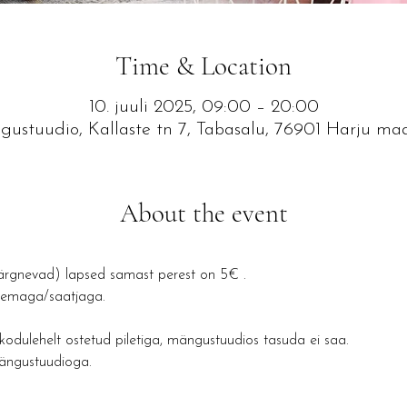
Time & Location
10. juuli 2025, 09:00 – 20:00
ustuudio, Kallaste tn 7, Tabasalu, 76901 Harju ma
About the event
rgnevad) lapsed samast perest on 5€ .
anemaga/saatjaga.
dulehelt ostetud piletiga, mängustuudios tasuda ei saa.
ängustuudioga.