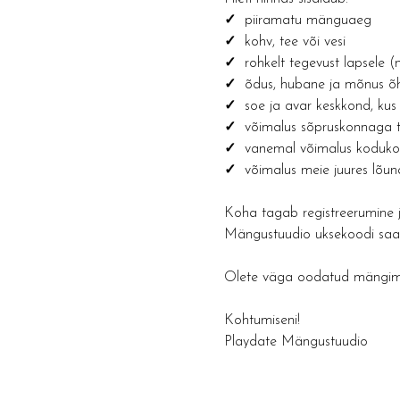
✓ 
 piiramatu mänguaeg
✓  
kohv, tee või vesi 
✓  
rohkelt tegevust lapsele 
✓  
õdus, hubane ja mõnus õh
✓  
soe ja avar keskkond, kus 
✓  
võimalus sõpruskonnaga t
✓  
vanemal võimalus kodukon
✓  
võimalus meie juures lõun
Koha tagab registreerumine j
Mängustuudio uksekoodi saada
Olete väga oodatud mängima 
Kohtumiseni!
Playdate Mängustuudio