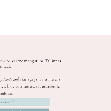
e – privaatne mängutuba Tallinnas
umaal.
ayDate'i uudiskirjaga ja saa esimesena
test blogipostitustest, töötubadest ja
mistest.