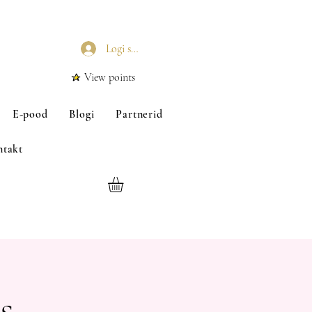
Logi sisse
View points
E-pood
Blogi
Partnerid
ntakt
s