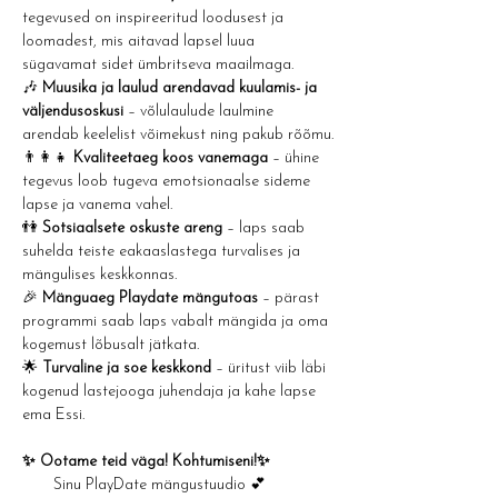
tegevused on inspireeritud loodusest ja 
loomadest, mis aitavad lapsel luua 
sügavamat sidet ümbritseva maailmaga.
🎶 
Muusika ja laulud arendavad kuulamis- ja 
väljendusoskusi
 – võlulaulude laulmine 
arendab keelelist võimekust ning pakub rõõmu.
👨‍👩‍👧 
Kvaliteetaeg koos vanemaga
 – ühine 
tegevus loob tugeva emotsionaalse sideme 
lapse ja vanema vahel.
👫 
Sotsiaalsete oskuste areng
 – laps saab 
suhelda teiste eakaaslastega turvalises ja 
mängulises keskkonnas.
🎉 
Mänguaeg Playdate mängutoas
 – pärast 
programmi saab laps vabalt mängida ja oma 
kogemust lõbusalt jätkata.
🌟 
Turvaline ja soe keskkond
 – üritust viib läbi 
kogenud lastejooga juhendaja ja kahe lapse 
ema Essi.
✨ Ootame teid väga! Kohtumiseni!✨
       Sinu PlayDate mängustuudio 💕