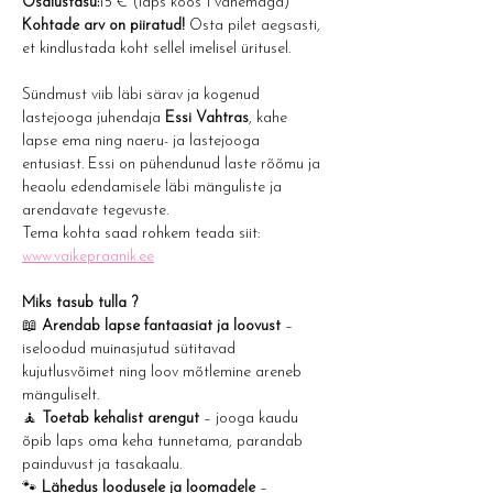
Osalustasu:
15 € (laps koos 1 vanemaga)
Kohtade arv on piiratud!
 Osta pilet aegsasti, 
et kindlustada koht sellel imelisel üritusel.
Sündmust viib läbi särav ja kogenud 
lastejooga juhendaja 
Essi Vahtras
, kahe 
lapse ema ning naeru- ja lastejooga 
entusiast. Essi on pühendunud laste rõõmu ja 
heaolu edendamisele läbi mänguliste ja 
arendavate tegevuste. 
Tema kohta saad rohkem teada siit: 
www.vaikepraanik.ee
Miks tasub tulla ?
📖 
Arendab lapse fantaasiat ja loovust
 – 
iseloodud muinasjutud sütitavad 
kujutlusvõimet ning loov mõtlemine areneb 
mänguliselt.
🧘 
Toetab kehalist arengut
 – jooga kaudu 
õpib laps oma keha tunnetama, parandab 
painduvust ja tasakaalu.
🐾 
Lähedus loodusele ja loomadele
 – 