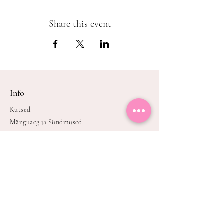
Share this event
Info
Kutsed
Mänguaeg ja Sündmused
Tingimused & Privaatsus
Kontakt
Broneeri pidu
Oleme avatud
E-P kell
9.00-21.00
Avatud broneerimisel või sündmuste,