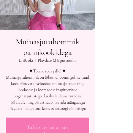
Muinasjutuhommik
pannkookidega
L, 18. okt
  |  
Playdate Mängustuudio
🌟Teeme seda jälle! 🌟
Muinasjutuhommik on lõbus ja loominguline tund
koos põnevate iseloodud muinasjuttude ning
loodusest ja loomadest inspireeritud
joogaharjutustega. Lisaks laulame toredaid
võlulaule ning pärast saab nautida mänguaega
Playdate mängutoas koos pannkoogi söömisega.
Tickets are not on sale