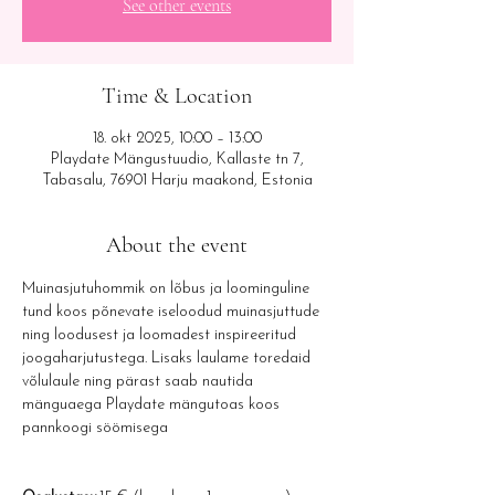
See other events
Time & Location
18. okt 2025, 10:00 – 13:00
Playdate Mängustuudio, Kallaste tn 7,
Tabasalu, 76901 Harju maakond, Estonia
About the event
Muinasjutuhommik on lõbus ja loominguline 
tund koos põnevate iseloodud muinasjuttude 
ning loodusest ja loomadest inspireeritud 
joogaharjutustega. Lisaks laulame toredaid 
võlulaule ning pärast saab nautida 
mänguaega Playdate mängutoas koos 
pannkoogi söömisega 