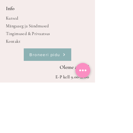
Info
Kutsed
Mänguaeg ja Sündmused
Tingimused & Privaatsus
Kontakt
Broneeri pidu
Oleme avatud
E-P kell
9.00-21.00
Avatud broneerimisel või sündmuste,
mänguaja ajal.
Erisoovide korral palun võta meiega
ühendust!
Aadress
Kallaste tn 7, Tabasalu