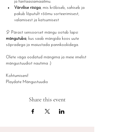
ja fantaasiamaailmu.
Värvilise riisiga
, mis krõbiseb, sahiseb ja 
pakub lõputult rõõmu sorteerimisest, 
valamisest ja katsumisest
🎈 Pärast sensoorset mängu ootab lapsi 
mängutuba
, kus saab mängida koos uute 
sõpradega ja maiustada pannkookidega.
Olete väga oodatud mängima ja meie imelist 
mängustuudiot nautima :) 
Kohtumiseni!
Playdate Mängustuudio
Share this event