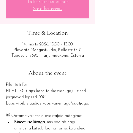
Tickets are not on sale
See other events
Time & Location
14. märts 2026, 10:00 – 13:00
Playdate Mängustuudio, Kallaste tn 7,
Tabasalu, 76901 Harju maakond, Estonia
About the event
Piletite info: 
PILET 15€ (laps koos täiskasvanuga). Teised 
järgnevad lapsed  10€ .
Laps viibib stuudios koos vanemaga/saatjaga.
👋 Ootame väikeseid avastajaid mängima:
Kineetilise liivaga
, mis voolab nagu 
unistus ja kutsub looma torne, kujundeid 