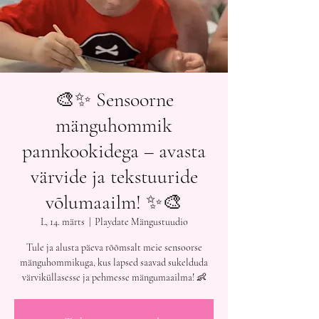
🎨✨ Sensoorne
mänguhommik
pannkookidega – avasta
värvide ja tekstuuride
võlumaailm! ✨🎨
L, 14. märts
  |  
Playdate Mängustuudio
Tule ja alusta päeva rõõmsalt meie sensoorse
mänguhommikuga, kus lapsed saavad sukelduda
värviküllasesse ja pehmesse mängumaailma! 👶